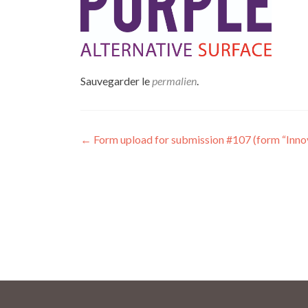
Sauvegarder le
permalien
.
Navigation
←
Form upload for submission #107 (form “Innov
des
articles