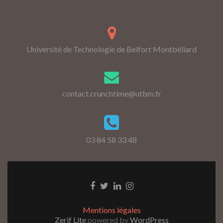
Université de Technologie de Belfort Montbéliard
contact.crunchtime@utbm.fr
03 84 58 33 48
Go
Go
Go
Go
to
to
to
to
Facebook
Twitter
Linkedin
Instagram
Mentions légales
Zerif Lite
powered by
WordPress