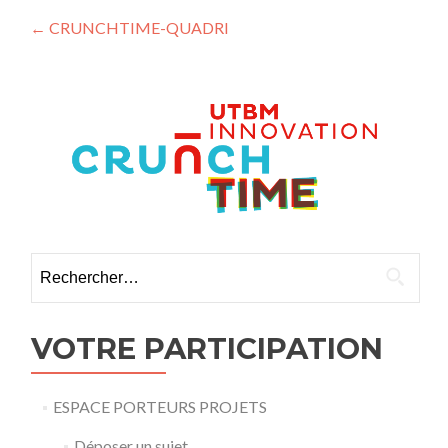
Navigation
←
CRUNCHTIME-QUADRI
des
articles
Rechercher :
VOTRE PARTICIPATION
ESPACE PORTEURS PROJETS
Déposer un sujet