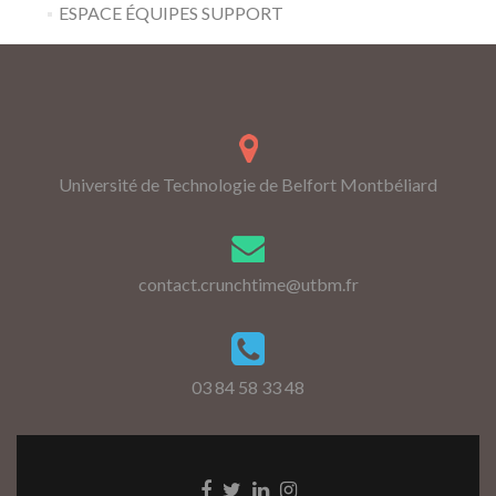
ESPACE ÉQUIPES SUPPORT
Université de Technologie de Belfort Montbéliard
contact.crunchtime@utbm.fr
03 84 58 33 48
Go
Go
Go
Go