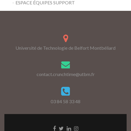
ESPACE ÉQUIPES SUPPORT
Université de Technologie de Belfort Montbéliard
contact.crunchtime@utbm.fr
03 84 58 33 48
Go
Go
Go
Go