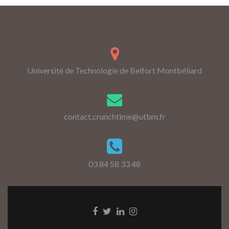
Université de Technologie de Belfort Montbéliard
contact.crunchtime@utbm.fr
03 84 58 33 48
Go
Go
Go
Go
to
to
to
to