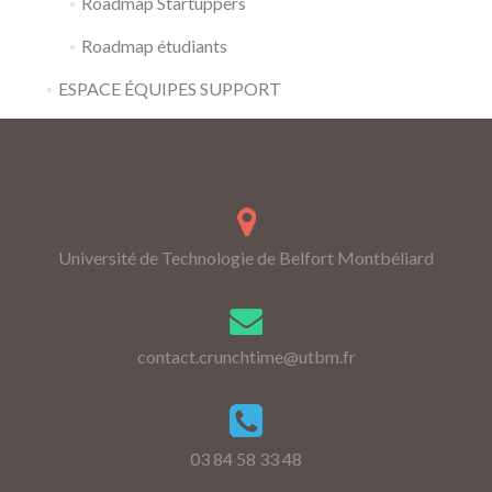
Roadmap Startuppers
Roadmap étudiants
ESPACE ÉQUIPES SUPPORT
Université de Technologie de Belfort Montbéliard
contact.crunchtime@utbm.fr
03 84 58 33 48