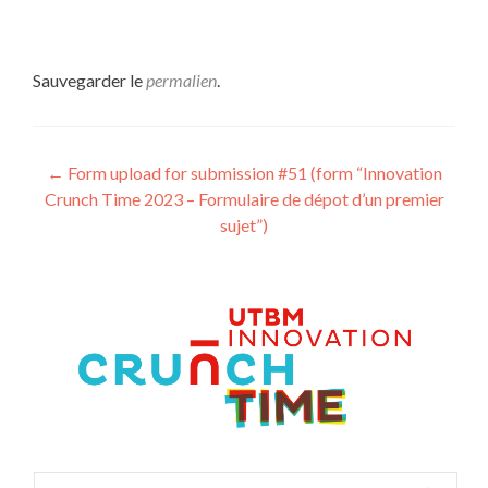
Sauvegarder le
permalien
.
Navigation
←
Form upload for submission #51 (form “Innovation
Crunch Time 2023 – Formulaire de dépot d’un premier
des
sujet”)
articles
Rechercher :