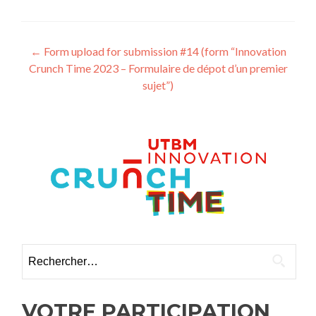
Navigation
←
Form upload for submission #14 (form “Innovation
Crunch Time 2023 – Formulaire de dépot d’un premier
des
sujet”)
articles
Rechercher :
VOTRE PARTICIPATION