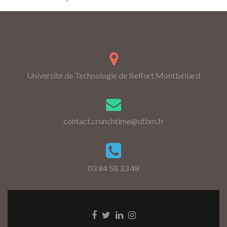
Université de Technologie de Belfort Montbéliard
contact.crunchtime@utbm.fr
03 84 58 33 48
Go
Go
Go
Go
to
to
to
to