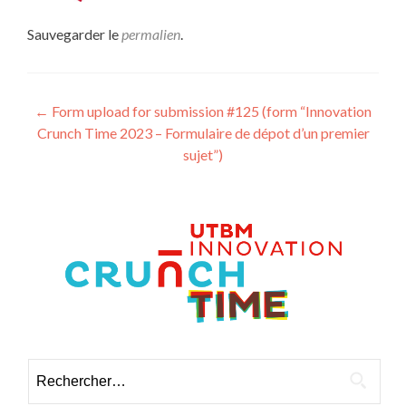
Sauvegarder le
permalien
.
Navigation
←
Form upload for submission #125 (form “Innovation
Crunch Time 2023 – Formulaire de dépot d’un premier
des
sujet”)
articles
Rechercher :