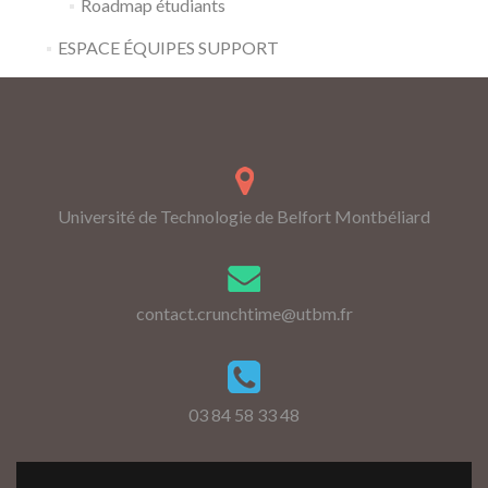
Roadmap étudiants
ESPACE ÉQUIPES SUPPORT
Université de Technologie de Belfort Montbéliard
contact.crunchtime@utbm.fr
03 84 58 33 48