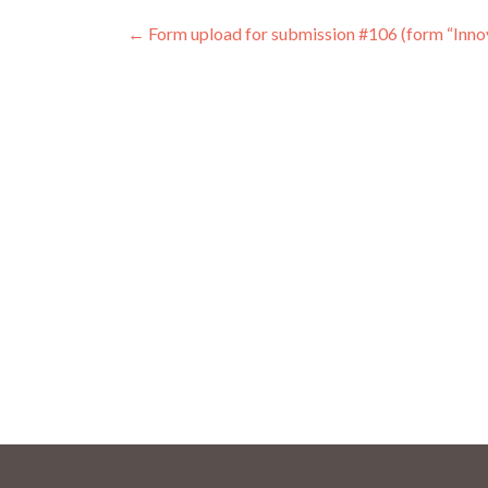
Navigation
←
Form upload for submission #106 (form “Innov
des
articles