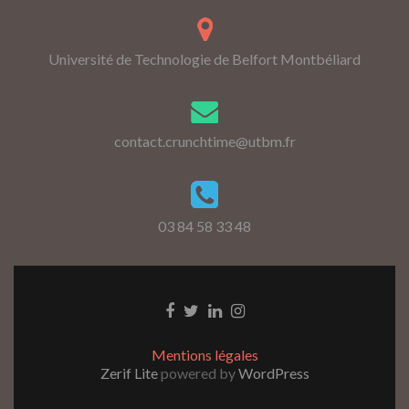
Université de Technologie de Belfort Montbéliard
contact.crunchtime@utbm.fr
03 84 58 33 48
Go
Go
Go
Go
to
to
to
to
Facebook
Twitter
Linkedin
Instagram
Mentions légales
Zerif Lite
powered by
WordPress